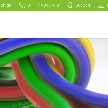
con.de
0711 / 906546-0
Support