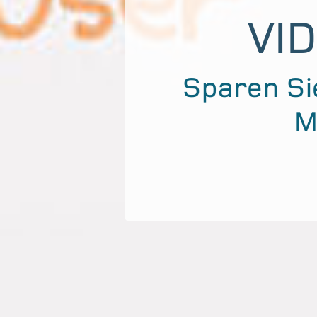
C
Die ers