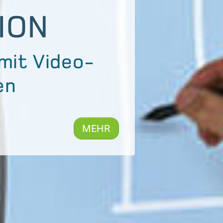
IE
en folgt
MEHR