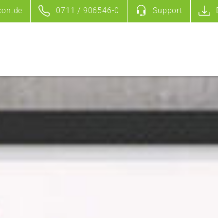
con.de
0711 / 906546-0
Support